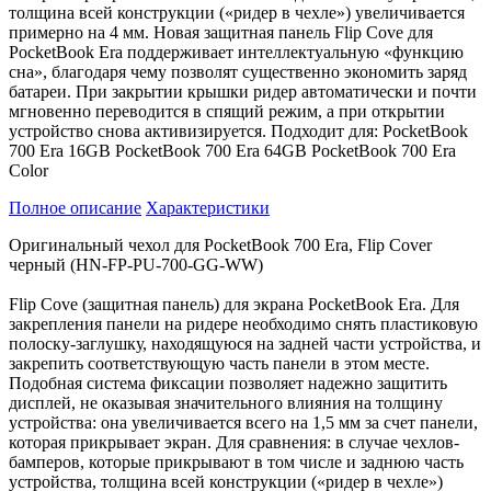
толщина всей конструкции («ридер в чехле») увеличивается
примерно на 4 мм. Новая защитная панель Flip Cove для
PocketBook Era поддерживает интеллектуальную «функцию
сна», благодаря чему позволят существенно экономить заряд
батареи. При закрытии крышки ридер автоматически и почти
мгновенно переводится в спящий режим, а при открытии
устройство снова активизируется. Подходит для: PocketBook
700 Era 16GB PocketBook 700 Era 64GB PocketBook 700 Era
Color
Полное описание
Характеристики
Оригинальный чехол для PocketBook 700 Era, Flip Cover
черный (HN-FP-PU-700-GG-WW)
Flip Cove (защитная панель) для экрана PocketBook Era. Для
закрепления панели на ридере необходимо снять пластиковую
полоску-заглушку, находящуюся на задней части устройства, и
закрепить соответствующую часть панели в этом месте.
Подобная система фиксации позволяет надежно защитить
дисплей, не оказывая значительного влияния на толщину
устройства: она увеличивается всего на 1,5 мм за счет панели,
которая прикрывает экран. Для сравнения: в случае чехлов-
бамперов, которые прикрывают в том числе и заднюю часть
устройства, толщина всей конструкции («ридер в чехле»)