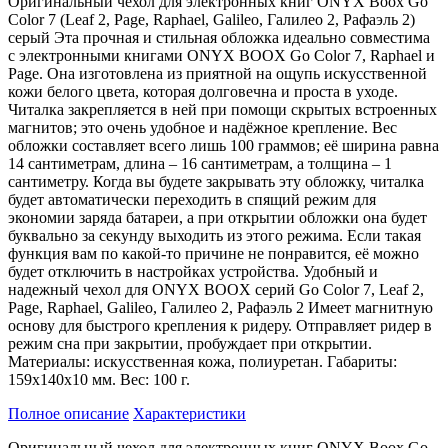
Оригинальный чехол для электронных книг ONYX Boox Go
Color 7 (Leaf 2, Page, Raphael, Galileo, Галилео 2, Рафаэль 2)
серый Эта прочная и стильная обложка идеально совместима
с электронными книгами ONYX BOOX Go Color 7, Raphael и
Page. Она изготовлена из приятной на ощупь искусственной
кожи белого цвета, которая долговечна и проста в уходе.
Читалка закрепляется в ней при помощи скрытых встроенных
магнитов; это очень удобное и надёжное крепление. Вес
обложки составляет всего лишь 100 граммов; её ширина равна
14 сантиметрам, длина – 16 сантиметрам, а толщина – 1
сантиметру. Когда вы будете закрывать эту обложку, читалка
будет автоматически переходить в спящий режим для
экономии заряда батареи, а при открытии обложки она будет
буквально за секунду выходить из этого режима. Если такая
функция вам по какой-то причине не понравится, её можно
будет отключить в настройках устройства. Удобный и
надежный чехол для ONYX BOOX серий Go Color 7, Leaf 2,
Page, Raphael, Galileo, Галилео 2, Рафаэль 2 Имеет магнитную
основу для быстрого крепления к ридеру. Отправляет ридер в
режим сна при закрытии, пробуждает при открытии.
Материалы: искусственная кожа, полиуретан. Габариты:
159х140х10 мм. Вес: 100 г.
Полное описание
Характеристики
Оригинальный чехол для электронных книг ONYX Boox Go