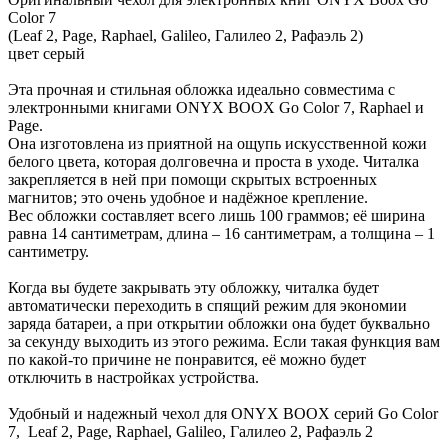
Color 7
(Leaf 2, Page, Raphael, Galileo, Галилео 2, Рафаэль 2)
цвет серый
Эта прочная и стильная обложка идеально совместима с
электронными книгами ONYX BOOX Go Color 7, Raphael и
Page.
Она изготовлена из приятной на ощупь искусственной кожи
белого цвета, которая долговечна и проста в уходе. Читалка
закрепляется в ней при помощи скрытых встроенных
магнитов; это очень удобное и надёжное крепление.
Вес обложки составляет всего лишь 100 граммов; её ширина
равна 14 сантиметрам, длина – 16 сантиметрам, а толщина – 1
сантиметру.
Когда вы будете закрывать эту обложку, читалка будет
автоматически переходить в спящий режим для экономии
заряда батареи, а при открытии обложки она будет буквально
за секунду выходить из этого режима. Если такая функция вам
по какой-то причине не понравится, её можно будет
отключить в настройках устройства.
Удобный и надежный чехол для ONYX BOOX серий Go Color
7, Leaf 2, Page, Raphael, Galileo, Галилео 2, Рафаэль 2