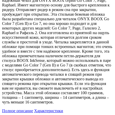
надежный чехол для ONYX BOOX серий Go Color 7, Page,
Raphael. Имеет магнитную основу для быстрого крепления к
ридеру. Отправляет ридер в режим сна при закрытии,
пробуждает при открытии. Эта стильная бежевая обложка
была разработана специально для читалок ONYX BOOX Go
Color 7 (Gen II) и Go 7, но она хорошо подходит и для
некоторых других моделей: Go Color 7, Page, Галилео 2,
Raphael и Рафаэль 2. Она изготовлена из приятной на ощупь
искусственной кожи, которая отличается долгим сроком
службы и простотой в уходе. Читалка закрепляется в данной
обложке при помощи тонких встроенных магнитов; это очень
удобное и вместе с тем надёжное крепление. Кроме того, эта
обложка примечательна наличием петли-держателя для
стилуса BOOX InkSense, который можно использовать в паре
с моделями Go Color 7 (Gen II) и Go 7 (в скобках отметим, что
стилус приобретается дополнительно). Есть здесь и функция
автоматического перевода читалки в спящий режим при
закрытии крышки обложки и автоматического вывода из
спящего режима при открытии крышки. Если эта функция
вам не нравится, вы сможете выключить её в настройках
устройства. Масса этой обложки составляет 100 граммов,
толщина – 1 сантиметр, ширина – 14 сантиметров, а длина –
чуть меньше 16 сантиметров.
Полное описание
Характеристики