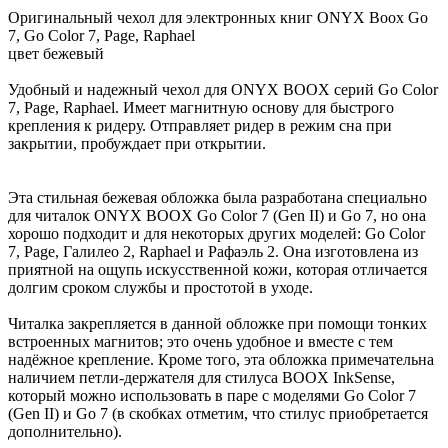
Оригинальный чехол для электронных книг ONYX Boox Go
7, Go Color 7, Page, Raphael
цвет бежевый
Удобный и надежный чехол для ONYX BOOX серий Go Color
7, Page, Raphael. Имеет магнитную основу для быстрого
крепления к ридеру. Отправляет ридер в режим сна при
закрытии, пробуждает при открытии.
Эта стильная бежевая обложка была разработана специально
для читалок ONYX BOOX Go Color 7 (Gen II) и Go 7, но она
хорошо подходит и для некоторых других моделей: Go Color
7, Page, Галилео 2, Raphael и Рафаэль 2. Она изготовлена из
приятной на ощупь искусственной кожи, которая отличается
долгим сроком службы и простотой в уходе.
Читалка закрепляется в данной обложке при помощи тонких
встроенных магнитов; это очень удобное и вместе с тем
надёжное крепление. Кроме того, эта обложка примечательна
наличием петли-держателя для стилуса BOOX InkSense,
который можно использовать в паре с моделями Go Color 7
(Gen II) и Go 7 (в скобках отметим, что стилус приобретается
дополнительно).