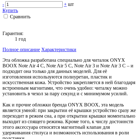
-
+
шт
Купить
Сравнить
Гарантия:
1 год
Полное описание
Характеристики
Эта обложка разработана специально для читалок ONYX
BOOX Note Air 4 C, Note Air 5 C, Note Air 3 и Note Air 3 C – и
подходит она только для данных моделей. Для её
изготовления используются полиуретан, пластик и
искусственная кожа. Устройство закрепляется в ней благодаря
встроенным магнитами, что очень удобно: читалку можно
установить в чехол за пару секунд и с минимумом усилий.
Как и прочие обложки бренда ONYX BOOX, эта модель
является умной: при закрытии её крышки устройство сразу же
переходит в режим сна, а при открытии крышки моментально
выходит из спящего режима. Кроме того, к числу достоинств
этого аксессуара относятся магнитный клапан для
удерживания стилуса и возможность использования в роли
подставки.