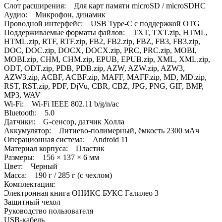
Cлот расширения: Для карт памяти microSD / microSDHC
Аудио: Микрофон, динамик
Проводной интерфейс: USB Type-C с поддержкой OTG
Поддерживаемые форматы файлов: TXT, TXT.zip, HTML,
HTML.zip, RTF, RTF.zip, FB2, FB2.zip, FBZ, FB3, FB3.zip,
DOC, DOC.zip, DOCX, DOCX.zip, PRC, PRC.zip, MOBI,
MOBI.zip, CHM, CHM.zip, EPUB, EPUB.zip, XML, XML.zip,
ODT, ODT.zip, PDB, PDB.zip, AZW, AZW.zip, AZW3,
AZW3.zip, ACBF, ACBF.zip, MAFF, MAFF.zip, MD, MD.zip,
RST, RST.zip, PDF, DjVu, CBR, CBZ, JPG, PNG, GIF, BMP,
MP3, WAV
Wi-Fi: Wi-Fi IEEE 802.11 b/g/n/ac
Bluetooth: 5.0
Датчики: G-сенсор, датчик Холла
Аккумулятор: Литиево-полимерный, ёмкость 2300 мАч
Операционная система: Android 11
Материал корпуса: Пластик
Размеры: 156 × 137 × 6 мм
Цвет: Черный
Масса: 190 г / 285 г (с чехлом)
Комплектация:
Электронная книга ОНИКС БУКС Галилео 3
Защитный чехол
Руководство пользователя
USB-кабель