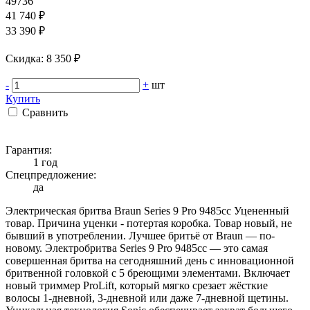
49736
41 740 ₽
33 390 ₽
Cкидка: 8 350 ₽
-
+
шт
Купить
Сравнить
Гарантия:
1 год
Спецпредложение:
да
Электрическая бритва Braun Series 9 Pro 9485cc Уцененный
товар. Причина уценки - потертая коробка. Товар новый, не
бывший в употреблении. Лучшее бритьё от Braun — по-
новому. Электробритва Series 9 Pro 9485cc — это самая
совершенная бритва на сегодняшний день с инновационной
бритвенной головкой с 5 бреющими элементами. Включает
новый триммер ProLift, который мягко срезает жёсткие
волосы 1-дневной, 3-дневной или даже 7-дневной щетины.