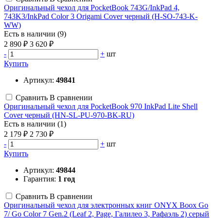
Оригинальный чехол для PocketBook 743G/InkPad 4,
743K3/InkPad Color 3 Origami Cover черный (H-SO-743-K-
WW)
Есть в наличии (9)
2 890 ₽
3 620 ₽
-
+
шт
Купить
Артикул:
49841
Сравнить
В сравнении
Оригинальный чехол для PocketBook 970 InkPad Lite Shell
Cover черный (HN-SL-PU-970-BK-RU)
Есть в наличии (1)
2 179 ₽
2 730 ₽
-
+
шт
Купить
Артикул:
49844
Гарантия:
1 год
Сравнить
В сравнении
Оригинальный чехол для электронных книг ONYX Boox Go
7/ Go Color 7 Gen.2 (Leaf 2, Page, Галилео 3, Рафаэль 2) серый