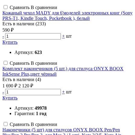
Сравнить
В сравнении
Кожаный чехол MADY для 6'моделей электронных книг (Sony
PRS-T1, Kindle Touch, Pocketbook ), белый
Есть в наличии (233)
590 ₽
-
+
шт
Купить
Артикул:
623
Сравнить
В сравнении
Комплект наконечников (5 шт.) для стилуса ONYX BOOX
InkSense Plus,цвет чёрный
Есть в наличии (4)
1 690 ₽
2 120 ₽
-
+
шт
Купить
Артикул:
49978
Гарантия:
1 год
Сравнить
В сравнении
Наконечники (5 шт) для стилусов ONYX BOOX Pen/Pen