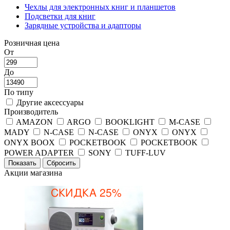
Чехлы для электронных книг и планшетов
Подсветки для книг
Зарядные устройства и адапторы
Розничная цена
От
До
По типу
Другие аксессуары
Производитель
AMAZON
ARGO
BOOKLIGHT
M-CASE
MADY
N-CASE
N-CASE
ONYX
ONYX
ONYX BOOX
POCKETBOOK
POCKETBOOK
POWER ADAPTER
SONY
TUFF-LUV
Акции магазина