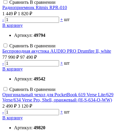
Сравнить
В сравнении
Радиоприемник Ritmix RPR-010
1 449 ₽
1 820 ₽
-
+
шт
В корзину
Артикул:
49794
Сравнить
В сравнении
Беспроводная акустика AUDIO PRO Drumfire II, white
77 990 ₽
97 490 ₽
-
+
шт
В корзину
Артикул:
49542
Сравнить
В сравнении
Оригинальный чехол для PocketBook 619 Verse Lite/629
Verse/634 Verse Pro, Shell, оранжевый (H-S-634-O-WW)
2 490 ₽
3 120 ₽
-
+
шт
В корзину
Артикул:
49820