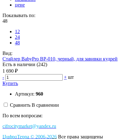
цене
Показывать по:
48
12
24
48
Вид:
Стайлер BabyPro BP-010, черный, для завивки кудрей
Есть в наличии (242)
1 690 ₽
-
+
шт
Купить
Артикул:
960
Сравнить
В сравнении
По всем вопросам:
cifrocitymarket@yandex.ru
ЦифроТерра
©
2006-2
0
26
Все права защищены