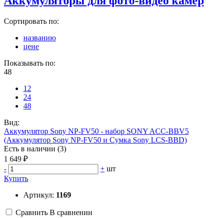
Аккумуляторы для фото-видео камер
Сортировать по:
названию
цене
Показывать по:
48
12
24
48
Вид:
Аккумулятор Sony NP-FV50 - набор SONY ACC-BBV5
(Аккумулятор Sony NP-FV50 и Сумка Sony LCS-BBD)
Есть в наличии (3)
1 649 ₽
-
+
шт
Купить
Артикул:
1169
Сравнить
В сравнении