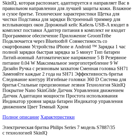
SkinIQ, которая распознает, адаптируется и направляет Вас в
правильном направлении для лучшей защиты кожи. Влажное
и сухое бритье. Технические характеристики Щетка для
чистки Подставка для зарядки Встроенный триммер для
всплывающих окон Дорожный кейс Кабель USB-A входит в
комплект поставки Адаптер питания в комплект не входит
Программное обеспечение Приложение GroomTribe
Подключается через Bluetooth® Совместимость со
смартфонами Устройства iPhone и Android ™ Зарядка 1 час
полной зарядки быстрая зарядка за 5 минут Тип батареи
Литий-ионный Автоматическое напряжение 5 В Резервное
питание 0.04 W Максимальное энергопотребление 9 W
Дизайн Ручка с резиновым захватом Сменная головка SH71
Заменяйте каждые 2 года на SH71 Эффективность бритья
Следование контуру Изгибные головки 360 D Система для
бритья Стальные прецизионные лезвия Технология SkinIQ
Покрытие Nano SkinGlide Датчик Управления движением
Датчик Адаптации мощности Простота использования
Индикатор уровня заряда батареи Индикатор управления
движением Цвет Темный Хром
Полное описание
Характеристики
Электрическая бритва Philips Series 7 модель S7887/35
с технологией SkinIQ