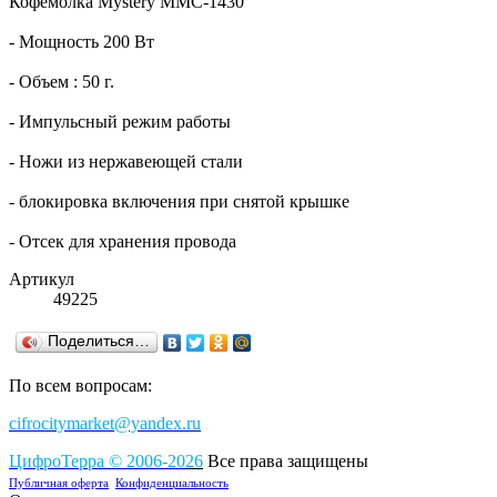
Кофемолка Mystery MMC-1430
- Мощность 200 Вт
- Объем : 50 г.
- Импульсный режим работы
- Ножи из нержавеющей стали
- блокировка включения при снятой крышке
- Отсек для хранения провода
Артикул
49225
Поделиться…
По всем вопросам:
cifrocitymarket@yandex.ru
ЦифроТерра
©
2006-2
0
26
Все права защищены
Публичная оферта
Конфиденциальность