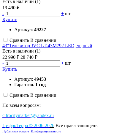
Есть в наличии (1)
19 490 ₽
-
+
шт
Купить
Артикул:
49227
Сравнить
В сравнении
43"Телевизор JVC LT-43M792 LED, черный
Есть в наличии (1)
22 990 ₽
28 740 ₽
-
+
шт
Купить
Артикул:
49453
Гарантия:
1 год
Сравнить
В сравнении
По всем вопросам:
cifrocitymarket@yandex.ru
ЦифроТерра
©
2006-2
0
26
Все права защищены
Публичная оферта
Конфиденциальность