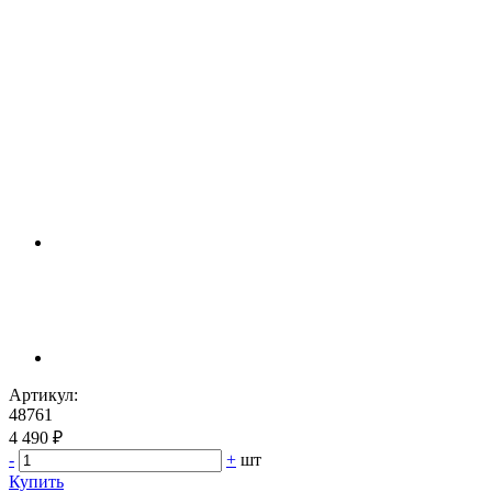
Артикул:
48761
4 490 ₽
-
+
шт
Купить