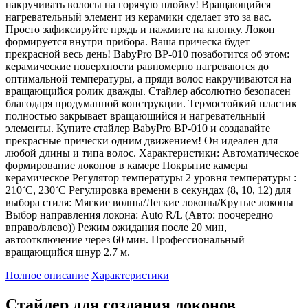
накручивать волосы на горячую плойку! Вращающийся
нагревательный элемент из керамики сделает это за вас.
Просто зафиксируйте прядь и нажмите на кнопку. Локон
формируется внутри прибора. Ваша прическа будет
прекрасной весь день! BabyPro BP-010 позаботится об этом:
керамические поверхности равномерно нагреваются до
оптимальной температуры, а пряди волос накручиваются на
вращающийся ролик дважды. Стайлер абсолютно безопасен
благодаря продуманной конструкции. Термостойкий пластик
полностью закрывает вращающийся и нагревательный
элементы. Купите стайлер BabyPro BP-010 и создавайте
прекрасные прически одним движением! Он идеален для
любой длины и типа волос. Характеристики: Автоматическое
формирование локонов в камере Покрытие камеры
керамическое Регулятор температуры 2 уровня температуры :
210˚С, 230˚С Регулировка времени в секундах (8, 10, 12) для
выбора стиля: Мягкие волны/Легкие локоны/Крутые локоны
Выбор направления локона: Auto R/L (Авто: поочередно
вправо/влево)) Режим ожидания после 20 мин,
автоотключение через 60 мин. Профессиональный
вращающийся шнур 2.7 м.
Полное описание
Характеристики
Стайлер для создания локонов