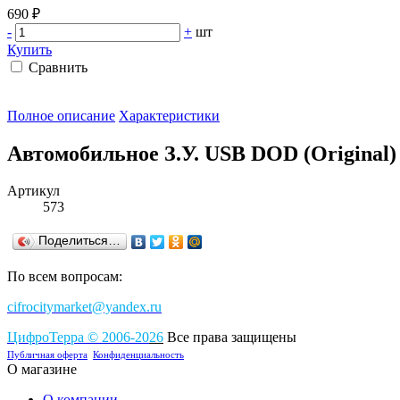
690 ₽
-
+
шт
Купить
Сравнить
Полное описание
Характеристики
Автомобильное З.У. USB DOD (Original) 
Артикул
573
Поделиться…
По всем вопросам:
cifrocitymarket@yandex.ru
ЦифроТерра
©
2006-2
0
26
Все права защищены
Публичная оферта
Конфиденциальность
О магазине
О компании