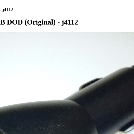
- j4112
 DOD (Original) - j4112