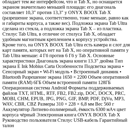
обладает тем же интерфейсом, что и Tab X, но оснащается
экраном значительно меньшей площади: его диагональ
составляет 10,3" против 13,3" у ONYX BOOX Tab X
(разрешение экрана, соответственно, тоже меньше, равно как
и габариты корпуса, а также вес). Подложка экрана Tab Ultra
сделана из стекла, а подложка экрана Tab X – из пластика.
Стилус Tab Ultra, в отличие от стилуса Tab X, обладает
удобным магнитным креплением к корпусу устройства.
Кроме того, на ONYX BOOX Tab Ultra есть камера и слот для
карт памяти, которых нет на Tab X, но оперативной памяти у
Tab Ultra меньше: 4 Гб против 6 Гб у Tab X. Основные
характеристики Диагональ экрана книги 13.3" дюйма Тип
экрана E Ink Mobius Carta Особенности Подсветка экрана •
Сенсорный экран • Wi-Fi модуль • Встроенный динамик •
Bluetooth Разрешение экрана 1650 × 2200 Объем оперативной
памяти (RAM) 6ГБ Объем встроенной памяти 128ГБ
Операционная система Android Форматы поддерживаемых
файлов TXT, HTML, RTF, FB2, FB2.zip, DOC, DOCX, PRC,
MOBI, CHM, EPUB, JPG, PNG, GIF, BMP, PDF, DjVu, MP3,
WAV, CBR, CBZ Размеры 310 × 228 × 6,8 мм Вес 560 г
Аккумулятор Литиево-полимерный, ёмкость 6300 мАч цвет
корпуса чёрный Электронная книга ONYX BOOX Tab X
Руководство пользователя Стилус USB-кабель Гарантийный
талон