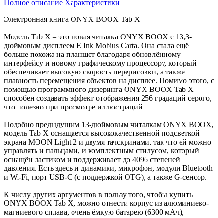
Полное описание
Характеристики
Электронная книга ONYX BOOX Tab X
Модель Tab X – это новая читалка ONYX BOOX с 13,3-
дюймовым дисплеем E Ink Mobius Carta. Она стала ещё
больше похожа на планшет благодаря обновлённому
интерфейсу и новому графическому процессору, который
обеспечивает высокую скорость перерисовки, а также
плавность перемещения объектов на дисплее. Помимо этого, с
помощью программного дизеринга ONYX BOOX Tab X
способен создавать эффект отображения 256 градаций серого,
что полезно при просмотре иллюстраций.
Подобно предыдущим 13-дюймовым читалкам ONYX BOOX,
модель Tab X оснащается высококачественной подсветкой
экрана MOON Light 2 и двумя тачскринами, так что ей можно
управлять и пальцами, и комплектным стилусом, который
оснащён ластиком и поддерживает до 4096 степеней
давления. Есть здесь и динамики, микрофон, модули Bluetooth
и Wi-Fi, порт USB-C (с поддержкой OTG), а также G-сенсор.
К числу других аргументов в пользу того, чтобы купить
ONYX BOOX Tab X, можно отнести корпус из алюминиево-
магниевого сплава, очень ёмкую батарею (6300 мАч),