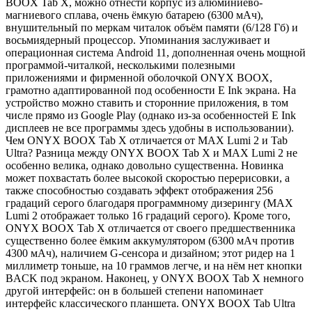
BOOX Tab X, можно отнести корпус из алюминиево-
магниевого сплава, очень ёмкую батарею (6300 мАч),
внушительный по меркам читалок объём памяти (6/128 Гб) и
восьмиядерный процессор. Упоминания заслуживает и
операционная система Android 11, дополненная очень мощной
программой-читалкой, несколькими полезными
приложениями и фирменной оболочкой ONYX BOOX,
грамотно адаптированной под особенности E Ink экрана. На
устройство можно ставить и сторонние приложения, в том
числе прямо из Google Play (однако из-за особенностей E Ink
дисплеев не все программы здесь удобны в использовании).
Чем ONYX BOOX Tab X отличается от MAX Lumi 2 и Tab
Ultra? Разница между ONYX BOOX Tab X и MAX Lumi 2 не
особенно велика, однако довольно существенна. Новинка
может похвастать более высокой скоростью перерисовки, а
также способностью создавать эффект отображения 256
градаций серого благодаря программному дизерингу (MAX
Lumi 2 отображает только 16 градаций серого). Кроме того,
ONYX BOOX Tab X отличается от своего предшественника
существенно более ёмким аккумулятором (6300 мАч против
4300 мАч), наличием G-сенсора и дизайном; этот ридер на 1
миллиметр тоньше, на 10 граммов легче, и на нём нет кнопки
BACK под экраном. Наконец, у ONYX BOOX Tab X немного
другой интерфейс: он в большей степени напоминает
интерфейс классического планшета. ONYX BOOX Tab Ultra