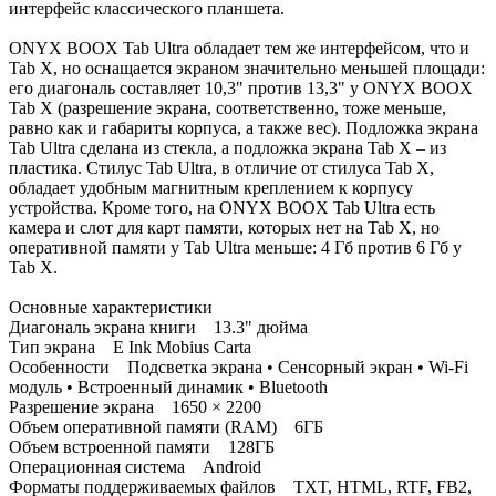
интерфейс классического планшета.
ONYX BOOX Tab Ultra обладает тем же интерфейсом, что и
Tab X, но оснащается экраном значительно меньшей площади:
его диагональ составляет 10,3" против 13,3" у ONYX BOOX
Tab X (разрешение экрана, соответственно, тоже меньше,
равно как и габариты корпуса, а также вес). Подложка экрана
Tab Ultra сделана из стекла, а подложка экрана Tab X – из
пластика. Стилус Tab Ultra, в отличие от стилуса Tab X,
обладает удобным магнитным креплением к корпусу
устройства. Кроме того, на ONYX BOOX Tab Ultra есть
камера и слот для карт памяти, которых нет на Tab X, но
оперативной памяти у Tab Ultra меньше: 4 Гб против 6 Гб у
Tab X.
Основные характеристики
Диагональ экрана книги 13.3" дюйма
Тип экрана E Ink Mobius Carta
Особенности Подсветка экрана • Сенсорный экран • Wi-Fi
модуль • Встроенный динамик • Bluetooth
Разрешение экрана 1650 × 2200
Объем оперативной памяти (RAM) 6ГБ
Объем встроенной памяти 128ГБ
Операционная система Android
Форматы поддерживаемых файлов TXT, HTML, RTF, FB2,