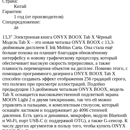
Страна:
Китай
Гарантия:
1 год (от производителя)
Спецпредложение:
да
13,3" Электронная книга ONYX BOOX Tab X Чёрный
Модель Tab X – это новая читалка ONYX BOOX с 13,3-
дюймовым дисплеем E Ink Mobius Carta. Она стала ещё
больше похожа на планшет благодаря обновлённому
интерфейсу и новому графическому процессору, который
обеспечивает высокую скорость перерисовки, а также
плавность перемещения объектов на дисплее. Помимо этого, с
помощью программного дизеринга ONYX BOOX Tab X
способен создавать эффект отображения 256 градаций серого,
что полезно при просмотре иллюстраций. Подобно
предыдущим 13-дюймовым читалкам ONYX BOOX, модель
Tab X оснащается высококачественной подсветкой экрана
MOON Light 2 и двумя тачскринами, так что ей можно
управлять и пальцами, и комплектным стилусом, который
оснащён ластиком и поддерживает до 4096 степеней
давления. Есть здесь и динамики, микрофон, модули Bluetooth
и Wi-Fi, порт USB-C (с поддержкой OTG), а также G-сенсор. К
числу других аргументов в пользу того, чтобы купить ONYX