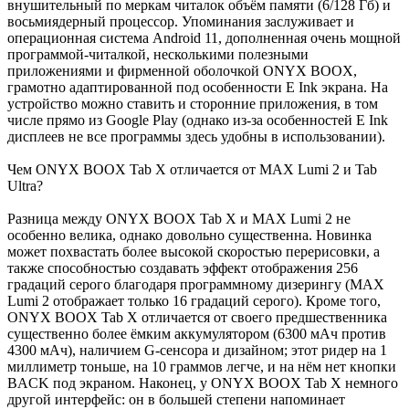
внушительный по меркам читалок объём памяти (6/128 Гб) и
восьмиядерный процессор. Упоминания заслуживает и
операционная система Android 11, дополненная очень мощной
программой-читалкой, несколькими полезными
приложениями и фирменной оболочкой ONYX BOOX,
грамотно адаптированной под особенности E Ink экрана. На
устройство можно ставить и сторонние приложения, в том
числе прямо из Google Play (однако из-за особенностей E Ink
дисплеев не все программы здесь удобны в использовании).
Чем ONYX BOOX Tab X отличается от MAX Lumi 2 и Tab
Ultra?
Разница между ONYX BOOX Tab X и MAX Lumi 2 не
особенно велика, однако довольно существенна. Новинка
может похвастать более высокой скоростью перерисовки, а
также способностью создавать эффект отображения 256
градаций серого благодаря программному дизерингу (MAX
Lumi 2 отображает только 16 градаций серого). Кроме того,
ONYX BOOX Tab X отличается от своего предшественника
существенно более ёмким аккумулятором (6300 мАч против
4300 мАч), наличием G-сенсора и дизайном; этот ридер на 1
миллиметр тоньше, на 10 граммов легче, и на нём нет кнопки
BACK под экраном. Наконец, у ONYX BOOX Tab X немного
другой интерфейс: он в большей степени напоминает