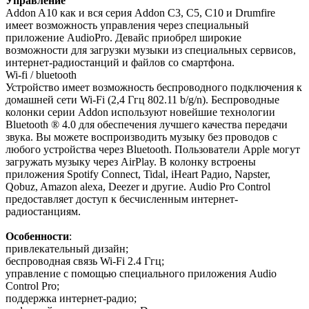
Управление
Addon A10 как и вся серия Addon C3, C5, C10 и Drumfire
имеет возможность управления через специальный
приложение AudioPro. Девайс приобрел широкие
возможности для загрузки музыки из специальных сервисов,
интернет-радиостанций и файлов со смартфона.
Wi-fi / bluetooth
Устройство имеет возможность беспроводного подключения к
домашней сети Wi-Fi (2,4 Ггц 802.11 b/g/n). Беспроводные
колонки серии Addon используют новейшие технологии
Bluetooth ® 4.0 для обеспечения лучшего качества передачи
звука. Вы можете воспроизводить музыку без проводов с
любого устройства через Bluetooth. Пользователи Apple могут
загружать музыку через AirPlay. В колонку встроены
приложения Spotify Connect, Tidal, iHeart Радио, Napster,
Qobuz, Amazon alexa, Deezer и другие. Audio Pro Control
предоставляет доступ к бесчисленным интернет-
радиостанциям.
Особенности
:
привлекательный дизайн;
беспроводная связь Wi-Fi 2.4 Ггц;
управление с помощью специального приложения Audio
Control Pro;
поддержка интернет-радио;