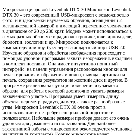
Микроскоп цифровой Levenhuk DTX 30 Микроскоп Levenhuk
DTX 30 – это современный USB-микроскоп с возможностью
фото- и видеосъемки изучаемых образцов, оснащенный 2-
мегапиксельной камерой и имеющий переменное увеличение
в диапазоне от 20 до 230 крат. Модель может использоваться в
самых разных областях: в радиоэлектронике, ювелирном деле,
биологии, зоологии и др. Микроскоп подключается к
компьютеру или ноутбуку через стандартный порт USB 2.0.
Изучение образцов и обработка изображения происходит с
помощью удобной программы захвата изображения, входящей
в комплект поставки. Она имеет интуитивно понятный
интерфейс: на панели управления расположены кнопки для
редактирования изображения и видео, вывода картинки на
печать, сохранения результатов на жесткий диск и другие. В
программе реализована функция измерения изучаемого
образца, для работы с которой достаточно указать размеры
захваченного участка. Программа умеет измерять длину
объекта, периметр, радиус/диаметр, а также разнообразные
углы. Микроскоп Levenhuk DTX 30 очень прост в
использовании и не требует специальной подготовки
пользователя. Небольшие размеры прибора делают его очень
удобным для домашнего использования. Для наиболее
эффективной работы с микроскопом рекомендуется установка
на штатив (в комплекте). Корпус микроскопа имеет