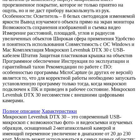
прорезиненное покрытие, которое не только приятно на
ощупь, но и не даст прибору выскользнуть из рук.
Особенности: Осветитель – 8 белых светодиодов изменяемой
яркости Вывод изучаемого объекта прямо на экран монитора
Возможность сохранения изображений и съемка видео
Измерение расстояний, площадей, углов и радиусов
увеличенных объектов Широкая сфера применения Удобство
и понятность использования Совместимость с ОС Windows и
Mac Комплектация Микроскоп Levenhuk DTX 30 с USB-
кабелем Штатив Защитная пластиковая крышка на объектив
Программное обеспечение Инструкция по эксплуатации и
гарантийный талон Рекомендации по работе с ПО:
особенностью программы MicroCapture (и других ее версий)
является то, что для корректной работы необходимо запускать
установленную программу только тогда, когда микроскоп
подключен к ПК и приведен в рабочее состояние. Микроскоп
Levenhuk DTX 30 несовместим с внешними цифровыми
камерами.
Полное описание
Характеристики
Микроскоп Levenhuk DTX 30 – это современный USB-
микроскоп с возможностью фото- и видеосъемки изучаемых
образцов, оснащенный 2-мегапиксельной камерой и
имеющий переменное увеличение в диапазоне от 20 до 230
крат. Модель может использоваться в самых разных областях: