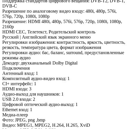
Поддержка стандартов цифрового вещания: DVB-T2, DVB-T,
DVB-C
Разрешение по аналоговому видео входу: 480i, 480p, 576i,
576p, 720p, 1080i, 1080p
Разрешение: HDMI 480i, 480p, 576i, 576p, 720p, 1080i, 1080p,
2160р
HDMI CEC, Телетекст, Родительский контроль
Русский | Английский язык экранного меню
Регулировки изображения: контрастность, яркость, цветность,
резкость, температура цвета, формат изображения
Регулировки аудио: бас, баланс, surround, предустановленные
режимы аудио
Декодер: двухканальный Dolby Digital
Подключения
Антенный вход: 1
Композитный аудио-видео вход: 1
CI+ интерфейс: 1
HDMI входа: 3
Аудио-выход для наушников: 1
USB 2.0 входа: 2
Цифровой оптический аудио-выход: 1
Ethernet вход: 1
Медиа-плеер
Фото: JPEG, png ,bmp
Видео: MPEG1, MPEG2, Н.264, Н.265, XviD