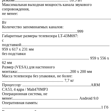
режиме:..................................................... ≤0.5 Вт
Максимальная выходная мощность канала звукового
сопровождения,
не менее:
..........................................................................................................
Вт
Количество запоминаемых каналов:
............................................................................999
Габаритные размеры телевизора LT-43M697:
с
подставкой.........................................................................................
959 х 617 х 231 мм
без подставки
........................................................................................ 959 х 556 х
62 мм
Размер (VESA) для настенного
монтажа:.....................................................200 х 200 мм
Масса телевизора без упаковки, не более:
.............................................................. 7,7 кг
Процессор: .....................................................................ARM
CA53, 4 ядра / Mali470MP3
Операционная система, не
менее:.................................................................. Android 9.0
Оперативная память:
....................................................................................................1 Гб