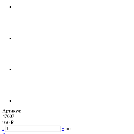
Артикул:
47607
950 ₽
-
+
шт