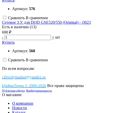
Купить
Артикул:
576
Сравнить
В сравнении
Сетевое З.У. для DOD GSE520/550 (Original) - j3023
Есть в наличии (13)
690 ₽
-
+
шт
Купить
Артикул:
560
Сравнить
В сравнении
По всем вопросам:
cifrocitymarket@yandex.ru
ЦифроТерра
©
2006-2
0
26
Все права защищены
Публичная оферта
Конфиденциальность
О магазине
О компании
Новости
Каталог