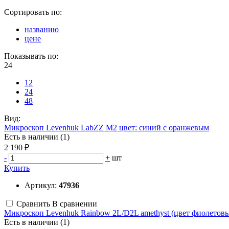
Сортировать по:
названию
цене
Показывать по:
24
12
24
48
Вид:
Микроскоп Levenhuk LabZZ M2 цвет: синий с оранжевым
Есть в наличии (1)
2 190 ₽
-
+
шт
Купить
Артикул:
47936
Сравнить
В сравнении
Микроскоп Levenhuk Rainbow 2L/D2L amethyst (цвет фиолетов
Есть в наличии (1)