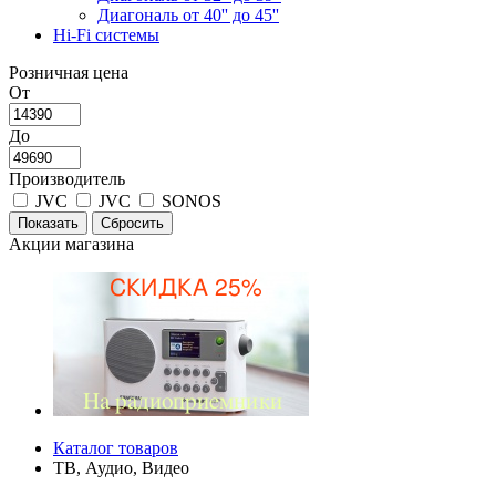
Диагональ от 40'' до 45''
Hi-Fi системы
Розничная цена
От
До
Производитель
JVC
JVC
SONOS
Акции магазина
Каталог товаров
ТВ, Аудио, Видео