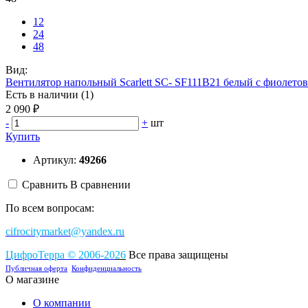
12
24
48
Вид:
Вентилятор напольный Scarlett SC- SF111B21 белый с фиолето
Есть в наличии (1)
2 090 ₽
-
+
шт
Купить
Артикул:
49266
Сравнить
В сравнении
По всем вопросам:
cifrocitymarket@yandex.ru
ЦифроТерра
©
2006-2
0
26
Все права защищены
Публичная оферта
Конфиденциальность
О магазине
О компании