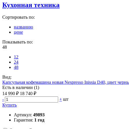
Кухонная техника
Сортировать по:
названию
цене
Показывать по:
48
12
24
48
Вид:
Капсульная кофемашина новая Nespresso Inissia D40, цвет черн
Есть в наличии (1)
14 990 ₽
18 740 ₽
-
+
шт
Купить
Артикул:
49893
Гарантия:
1 год