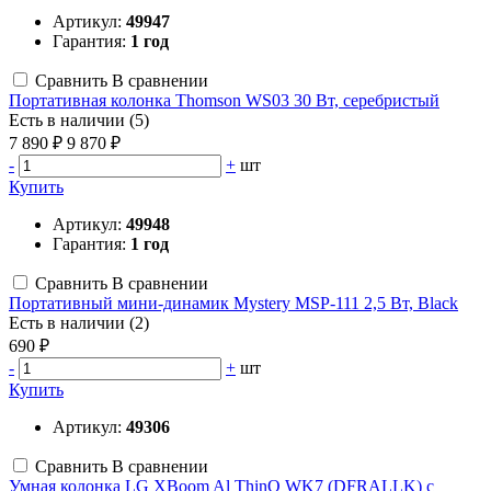
Артикул:
49947
Гарантия:
1 год
Сравнить
В сравнении
Портативная колонка Thomson WS03 30 Вт, серебристый
Есть в наличии (5)
7 890 ₽
9 870 ₽
-
+
шт
Купить
Артикул:
49948
Гарантия:
1 год
Сравнить
В сравнении
Портативный мини-динамик Mystery MSP-111 2,5 Вт, Black
Есть в наличии (2)
690 ₽
-
+
шт
Купить
Артикул:
49306
Сравнить
В сравнении
Умная колонка LG XBoom Al ThinQ WK7 (DFRALLK) c