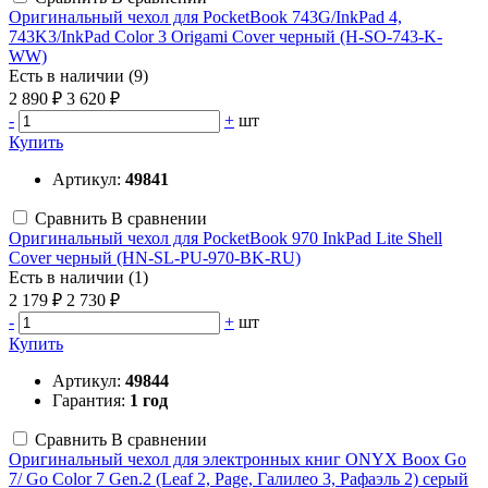
Оригинальный чехол для PocketBook 743G/InkPad 4,
743K3/InkPad Color 3 Origami Cover черный (H-SO-743-K-
WW)
Есть в наличии (9)
2 890 ₽
3 620 ₽
-
+
шт
Купить
Артикул:
49841
Сравнить
В сравнении
Оригинальный чехол для PocketBook 970 InkPad Lite Shell
Cover черный (HN-SL-PU-970-BK-RU)
Есть в наличии (1)
2 179 ₽
2 730 ₽
-
+
шт
Купить
Артикул:
49844
Гарантия:
1 год
Сравнить
В сравнении
Оригинальный чехол для электронных книг ONYX Boox Go
7/ Go Color 7 Gen.2 (Leaf 2, Page, Галилео 3, Рафаэль 2) серый