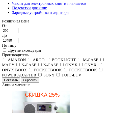
Чехлы для электронных книг и планшетов
Подсветки для книг
Зарядные устройства и адапторы
Розничная цена
От
До
По типу
Другие аксессуары
Производитель
AMAZON
ARGO
BOOKLIGHT
M-CASE
MADY
N-CASE
N-CASE
ONYX
ONYX
ONYX BOOX
POCKETBOOK
POCKETBOOK
POWER ADAPTER
SONY
TUFF-LUV
Акции магазина