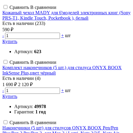
Сравнить
В сравнении
Кожаный чехол MADY для 6'моделей электронных книг (Sony
PRS-T1, Kindle Touch, Pocketbook ), белый
Есть в наличии (233)
590 ₽
-
+
шт
Купить
Артикул:
623
Сравнить
В сравнении
Комплект наконечников (5 шт.) для стилуса ONYX BOOX
InkSense Plus,цвет чёрный
Есть в наличии (4)
1 690 ₽
2 120 ₽
-
+
шт
Купить
Артикул:
49978
Гарантия:
1 год
Сравнить
В сравнении
Наконечники (5 шт) для стилусов ONYX BOOX Pen/Pen