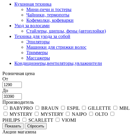
Кухонная техника
Мини-печи и тостеры
Чайники, термопоты
Кофемолки, кофеварки
Уход за волосами
Стайлеры, щипцы, фены (автоплойки)
Техника для ухода за собой
Эпиляторы
Машинки для стрижки волос
Триммеры
Массажеры
Кондиционеры,вентиляторы,увлажнители
Розничная цена
От
До
Производитель
BABYPRO
BRAUN
ESPIL
GILLETTE
MBL
MYSTERY
MYSTERY
NAIPO
OLTO
PHILIPS
SCARLETT
VIOMI
Акции магазина