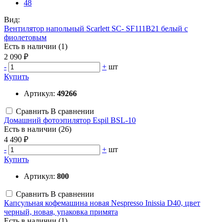
48
Вид:
Вентилятор напольный Scarlett SC- SF111B21 белый с
фиолетовым
Есть в наличии (1)
2 090 ₽
-
+
шт
Купить
Артикул:
49266
Сравнить
В сравнении
Домашний фотоэпилятор Espil BSL-10
Есть в наличии (26)
4 490 ₽
-
+
шт
Купить
Артикул:
800
Сравнить
В сравнении
Капсульная кофемашина новая Nespresso Inissia D40, цвет
черный, новая, упаковка примята
Есть в наличии (1)