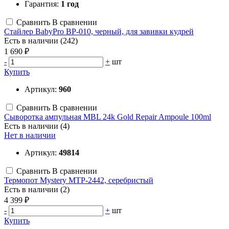
Гарантия:
1 год
Сравнить
В сравнении
Стайлер BabyPro BP-010, черный, для завивки кудрей
Есть в наличии (242)
1 690 ₽
-
+
шт
Купить
Артикул:
960
Сравнить
В сравнении
Сыворотка ампульная MBL 24k Gold Repair Ampoule 100ml
Есть в наличии (4)
Нет в наличии
Артикул:
49814
Сравнить
В сравнении
Термопот Mystery MTP-2442, серебристый
Есть в наличии (2)
4 399 ₽
-
+
шт
Купить