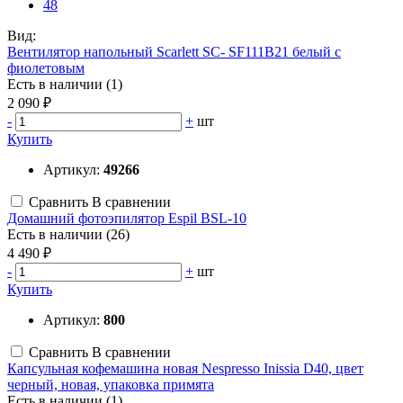
48
Вид:
Вентилятор напольный Scarlett SC- SF111B21 белый с
фиолетовым
Есть в наличии (1)
2 090 ₽
-
+
шт
Купить
Артикул:
49266
Сравнить
В сравнении
Домашний фотоэпилятор Espil BSL-10
Есть в наличии (26)
4 490 ₽
-
+
шт
Купить
Артикул:
800
Сравнить
В сравнении
Капсульная кофемашина новая Nespresso Inissia D40, цвет
черный, новая, упаковка примята
Есть в наличии (1)