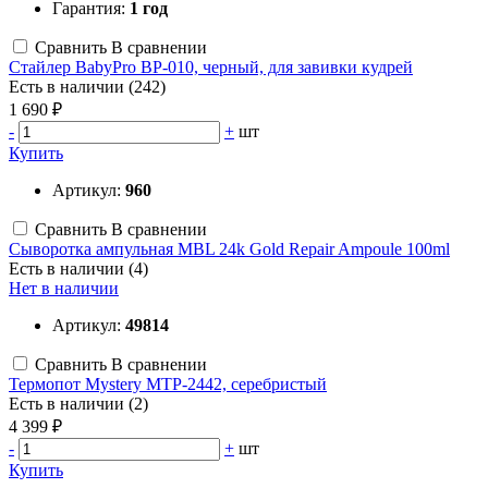
Гарантия:
1 год
Сравнить
В сравнении
Стайлер BabyPro BP-010, черный, для завивки кудрей
Есть в наличии (242)
1 690 ₽
-
+
шт
Купить
Артикул:
960
Сравнить
В сравнении
Сыворотка ампульная MBL 24k Gold Repair Ampoule 100ml
Есть в наличии (4)
Нет в наличии
Артикул:
49814
Сравнить
В сравнении
Термопот Mystery MTP-2442, серебристый
Есть в наличии (2)
4 399 ₽
-
+
шт
Купить