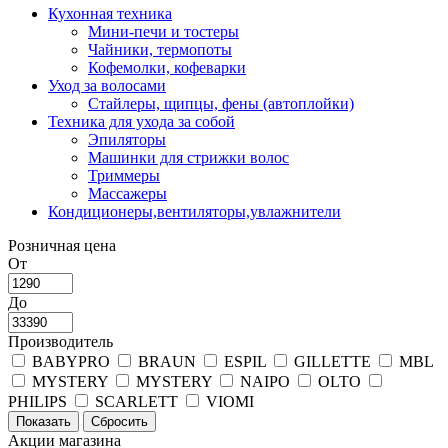
Кухонная техника
Мини-печи и тостеры
Чайники, термопоты
Кофемолки, кофеварки
Уход за волосами
Стайлеры, щипцы, фены (автоплойки)
Техника для ухода за собой
Эпиляторы
Машинки для стрижки волос
Триммеры
Массажеры
Кондиционеры,вентиляторы,увлажнители
Розничная цена
От
До
Производитель
BABYPRO
BRAUN
ESPIL
GILLETTE
MBL
MYSTERY
MYSTERY
NAIPO
OLTO
PHILIPS
SCARLETT
VIOMI
Акции магазина